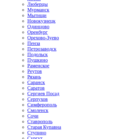
Люберцы
Мурманск
Мытищи
Новокузнецк
Одинцово
Оренбург
Орехово-Зуево
Пенза
Петрозаводск
Подольск
Пушкино
Раменское
Реутов
Рязань
Саранск
Саратов
Сергиев Посад
Серпухов
Симферополь
Смоленск
Сочи
Ставрополь
Старая Купавна
Ступино
Сургут